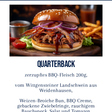
Kontakt
QUARTERBACK
zerzupftes BBQ-Fleisch 200g,
vom Wittgensteiner Landschwein aus
Weidenhausen,
Weizen-Broiche Bun, BBQ Creme,
gebackene Zwiebelringe,
rauchigem
Bauchspeck, Salat und Tomaten