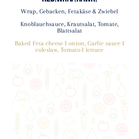
Wrap, Gebacken, Fetakäse & Zwiebel
Knoblauchsauce, Krautsalat, Tomate,
Blattsalat
Baked Feta cheese I onion, Garlic sauce I
coleslaw, Tomato I lettuce