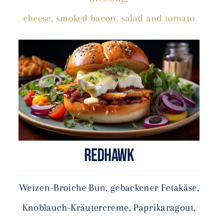
cheese, smoked bacon, salad and tomato
REDHAWK
Weizen-Broiche Bun,
gebackener Fetakäse,
Knoblauch-Kräutercreme,
Paprikaragout,