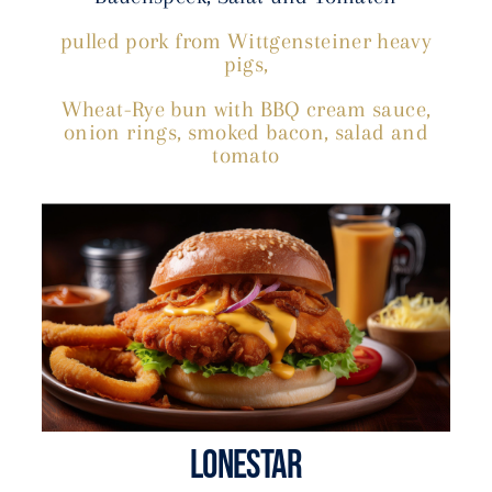
pulled pork from Wittgensteiner heavy
pigs,
Wheat-Rye bun with BBQ cream sauce,
onion rings, smoked bacon, salad and
tomato
LONESTAR