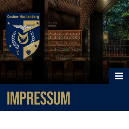
Skip
to
content
Togg
Navi
Home
IMPRESSUM
Menü
Öffnungszeiten