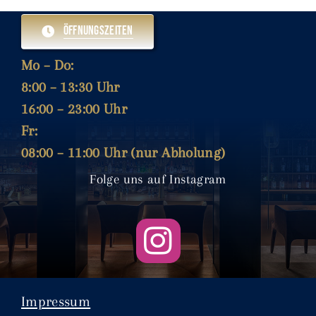
Öffnungszeiten
Mo – Do:
8:00 – 13:30 Uhr
16:00 – 23:00 Uhr
Fr:
08:00 – 11:00 Uhr (nur Abholung)
Folge uns auf Instagram
Impressum