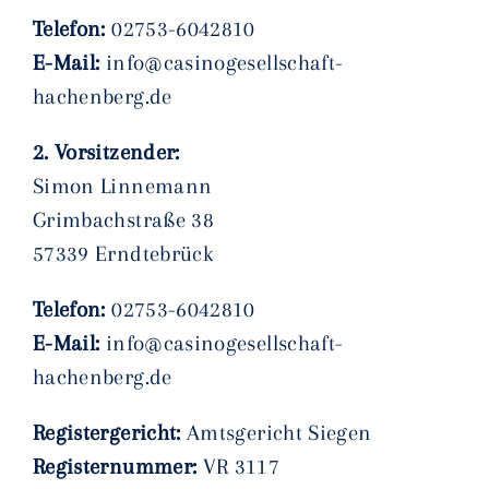
Telefon:
02753-6042810
E-Mail:
info@casinogesellschaft-
hachenberg.de
2. Vorsitzender:
Simon Linnemann
Grimbachstraße 38
57339 Erndtebrück
Telefon:
02753-6042810
E-Mail:
info@casinogesellschaft-
hachenberg.de
Registergericht:
Amtsgericht Siegen
Registernummer:
VR 3117